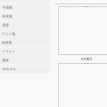
中国風
欧米風
背景
アニメ風
耽美風
イラスト
北京夏天
漫画
3Dモデル